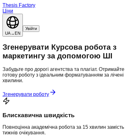
Thesis Factory
Ціни
Увійти
UA
→
EN
Згенерувати
Курсова робота
з
маркетингу
за допомогою ШІ
Забудьте про дорогі агентства та плагіат. Отримайте
готову роботу з ідеальним форматуванням за лічені
хвилини.
Згенерувати роботу
Блискавична швидкість
Повноцінна академічна робота за 15 хвилин замість
тижнів очікування.