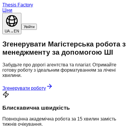
Thesis Factory
Ціни
Увійти
UA
→
EN
Згенерувати
Магістерська робота
з
менеджменту
за допомогою ШІ
Забудьте про дорогі агентства та плагіат. Отримайте
готову роботу з ідеальним форматуванням за лічені
хвилини.
Згенерувати роботу
Блискавична швидкість
Повноцінна академічна робота за 15 хвилин замість
тижнів очікування.