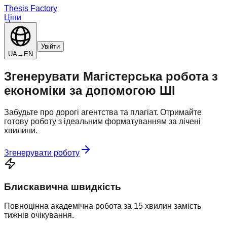
Thesis Factory
Ціни
Увійти
UA
→
EN
Згенерувати
Магістерська робота
з
економіки
за допомогою ШІ
Забудьте про дорогі агентства та плагіат. Отримайте
готову роботу з ідеальним форматуванням за лічені
хвилини.
Згенерувати роботу
Блискавична швидкість
Повноцінна академічна робота за 15 хвилин замість
тижнів очікування.